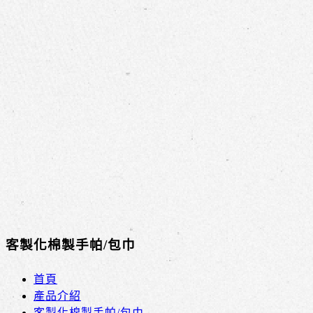
客製化棉製手帕/包巾
首頁
產品介紹
客製化棉製手帕/包巾