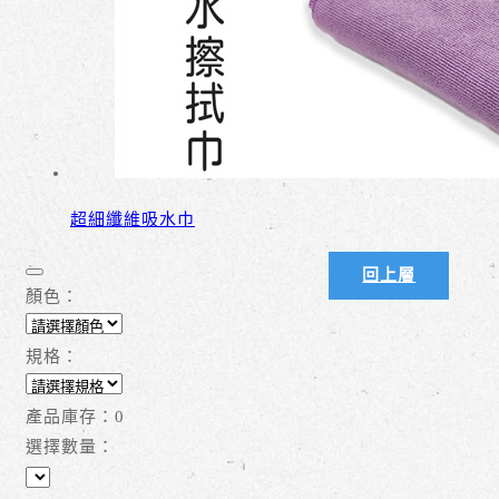
超細纖維吸水巾
回上層
顏色：
規格：
產品庫存：
0
選擇數量：