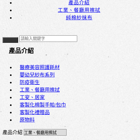
產品介紹
工業、餐廳用擦拭
純棉紗抹布
產品介紹
醫療美容照護耗材
嬰幼兒紗布系列
防疫衛生
工業、餐廳用擦拭
工安、居家
客製化棉製手帕/包巾
客製化禮贈品
原物料
產品介紹