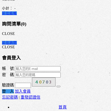
小計：
-
前往結帳
詢問清單(
0
)
CLOSE
前往詢問
CLOSE
會員登入
帳 號
密 碼
驗證碼
登 入
加入會員
忘記密碼
|
重發認證信
首頁