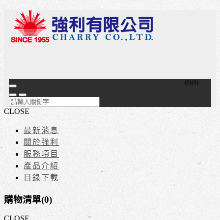
(
0
)
(
0
)
CLOSE
最新消息
關於強利
服務項目
產品介紹
目錄下載
購物清單(
0
)
CLOSE