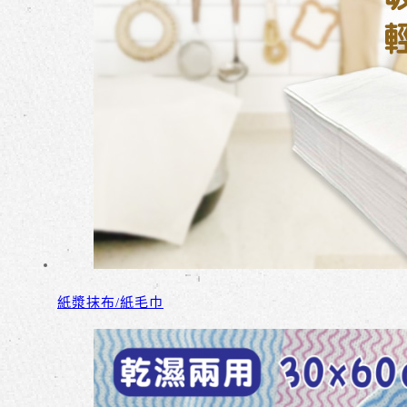
紙漿抹布/紙毛巾