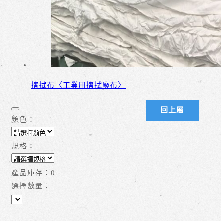
擦拭布〈工業用擦拭廢布〉
回上層
顏色：
規格：
產品庫存：
0
選擇數量：