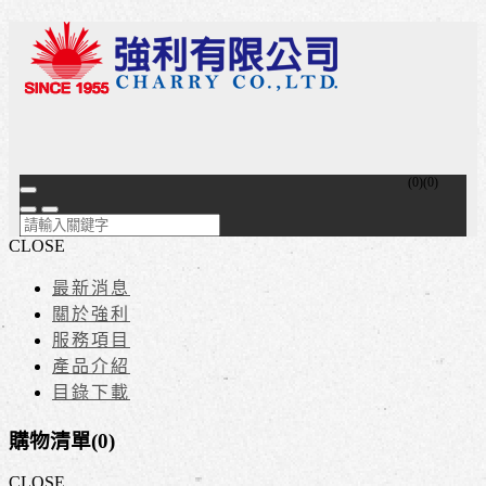
(
0
)
(
0
)
CLOSE
最新消息
關於強利
服務項目
產品介紹
目錄下載
購物清單(
0
)
CLOSE