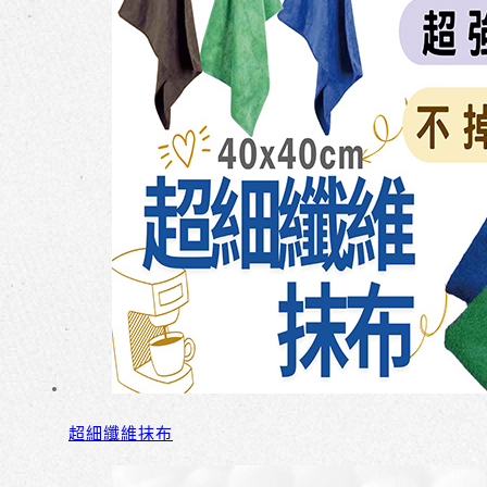
超細纖維抹布