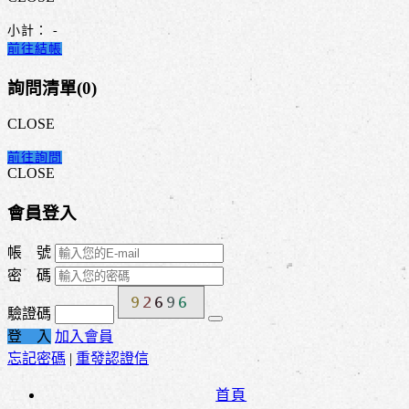
小計：
-
前往結帳
詢問清單(
0
)
CLOSE
前往詢問
CLOSE
會員登入
帳 號
密 碼
驗證碼
登 入
加入會員
忘記密碼
|
重發認證信
首頁