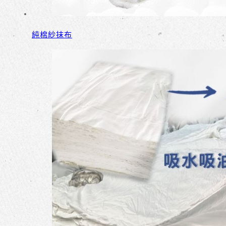
純棉紗抹布