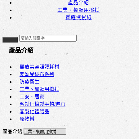
產品介紹
工業、餐廳用擦拭
家庭擦拭紙
產品介紹
醫療美容照護耗材
嬰幼兒紗布系列
防疫衛生
工業、餐廳用擦拭
工安、居家
客製化棉製手帕/包巾
客製化禮贈品
原物料
產品介紹