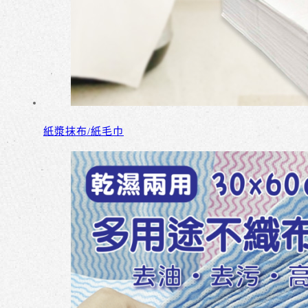
紙漿抹布/紙毛巾