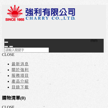
(
0
)
(
0
)
CLOSE
最新消息
關於強利
服務項目
產品介紹
目錄下載
購物清單(
0
)
CLOSE