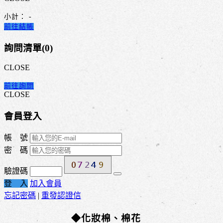
小計：
-
前往結帳
詢問清單(
0
)
CLOSE
前往詢問
CLOSE
會員登入
帳 號
密 碼
驗證碼
登 入
加入會員
忘記密碼
|
重發認證信
◆化妝棉、棉花