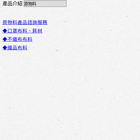
產品介紹
原物料產品諮詢服務
◆口罩布料、耗材
◆不織布布料
◆織品布料