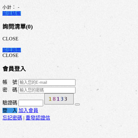
小計：
-
前往結帳
詢問清單(
0
)
CLOSE
前往詢問
CLOSE
會員登入
帳 號
密 碼
驗證碼
登 入
加入會員
忘記密碼
|
重發認證信
因應紡織市場多變性