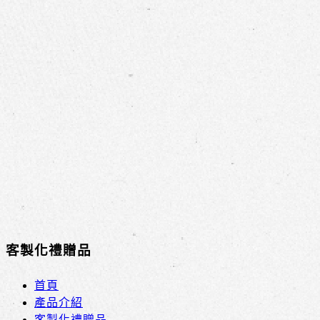
客製化禮贈品
首頁
產品介紹
客製化禮贈品