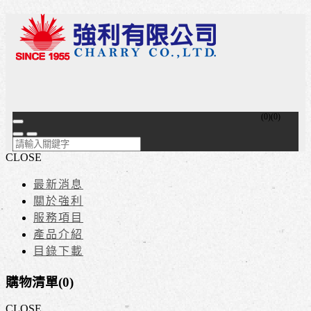
(
0
)
(
0
)
CLOSE
最新消息
關於強利
服務項目
產品介紹
目錄下載
購物清單(
0
)
CLOSE