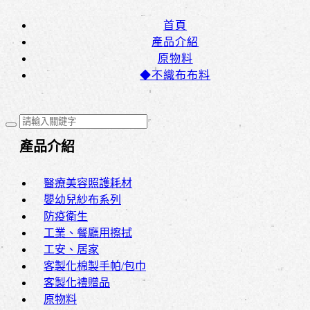
首頁
產品介紹
原物料
◆不織布布料
產品介紹
醫療美容照護耗材
嬰幼兒紗布系列
防疫衛生
工業、餐廳用擦拭
工安、居家
客製化棉製手帕/包巾
客製化禮贈品
原物料