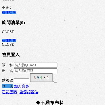
小計：
-
前往結帳
詢問清單(
0
)
CLOSE
前往詢問
CLOSE
會員登入
帳 號
密 碼
驗證碼
登 入
加入會員
忘記密碼
|
重發認證信
◆不織布布料