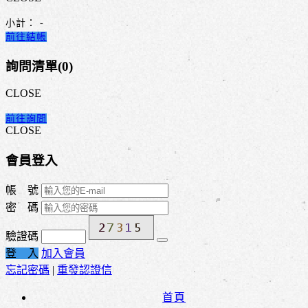
小計：
-
前往結帳
詢問清單(
0
)
CLOSE
前往詢問
CLOSE
會員登入
帳 號
密 碼
驗證碼
登 入
加入會員
忘記密碼
|
重發認證信
首頁