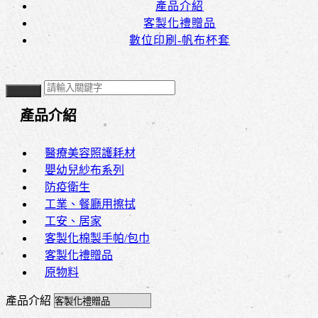
產品介紹
客製化禮贈品
數位印刷-帆布杯套
產品介紹
醫療美容照護耗材
嬰幼兒紗布系列
防疫衛生
工業、餐廳用擦拭
工安、居家
客製化棉製手帕/包巾
客製化禮贈品
原物料
產品介紹