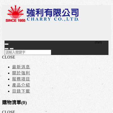
(
0
)
(
0
)
CLOSE
最新消息
關於強利
服務項目
產品介紹
目錄下載
購物清單(
0
)
CLOSE